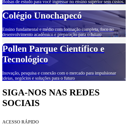
Bolsas de estudo para você ingressar no ensino superior sem custos.
Colégio Unochapecó
Ensino fundamental e médio com formação completa, foco no
desenvolvimento acadêmico e preparação para o futuro
Pollen Parque Científico e
Tecnológico
Inovação, pesquisa e conexão com o mercado para impulsionar
ideias, negócios e soluções para o futuro
SIGA-NOS NAS REDES
SOCIAIS
ACESSO RÁPIDO