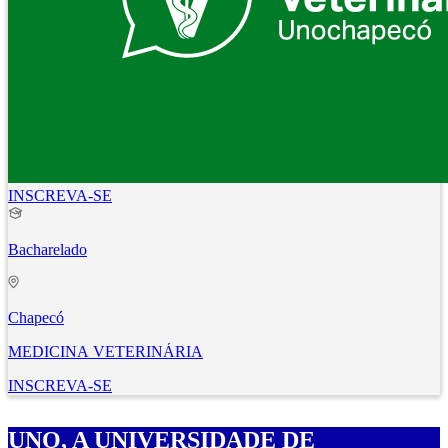
INSCREVA-SE
Bacharelado
Chapecó
MEDICINA VETERINÁRIA
INSCREVA-SE
UNO, A UNIVERSIDADE DE