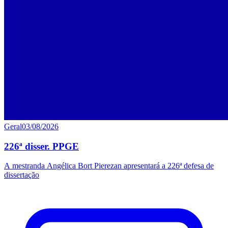
Geral
03/08/2026
226ª disser. PPGE
A mestranda Angélica Bort Pierezan apresentará a 226ª defesa de
dissertação