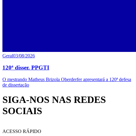
Geral
03/08/2026
120ª disser. PPGTI
O mestrando Matheus Brizola Oberderfer apresentará a 120ª defesa
de dissertação
SIGA-NOS NAS REDES
SOCIAIS
ACESSO RÁPIDO