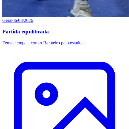
Geral
06/08/2026
Partida equilibrada
Female empata com o Barateiro pelo estadual