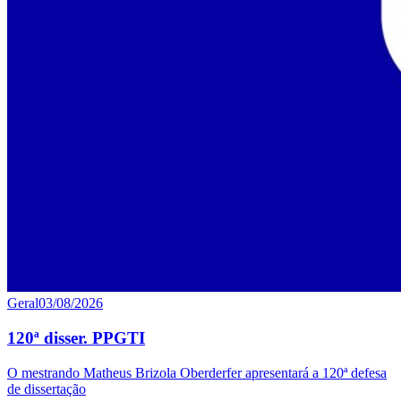
Geral
03/08/2026
120ª disser. PPGTI
O mestrando Matheus Brizola Oberderfer apresentará a 120ª defesa
de dissertação