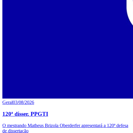
Geral
03/08/2026
120ª disser. PPGTI
O mestrando Matheus Brizola Oberderfer apresentará a 120ª defesa
de dissertação