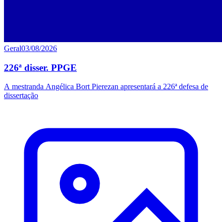
Geral
03/08/2026
226ª disser. PPGE
A mestranda Angélica Bort Pierezan apresentará a 226ª defesa de
dissertação