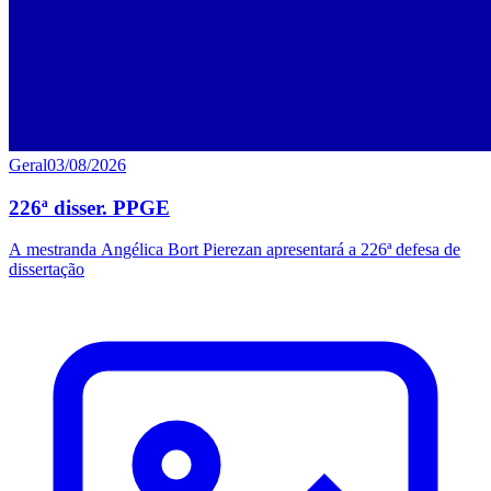
Geral
03/08/2026
226ª disser. PPGE
A mestranda Angélica Bort Pierezan apresentará a 226ª defesa de
dissertação