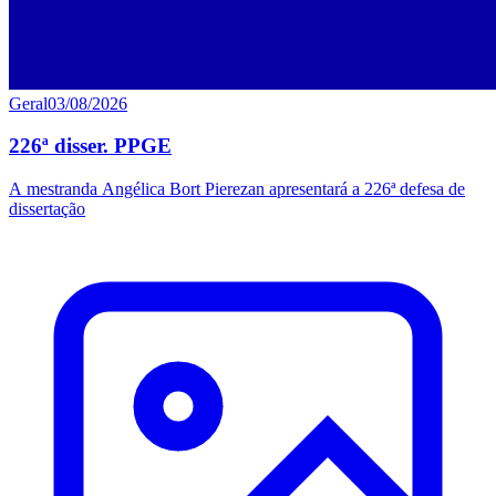
Geral
03/08/2026
226ª disser. PPGE
A mestranda Angélica Bort Pierezan apresentará a 226ª defesa de
dissertação