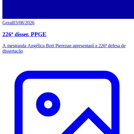
Geral
03/08/2026
226ª disser. PPGE
A mestranda Angélica Bort Pierezan apresentará a 226ª defesa de
dissertação